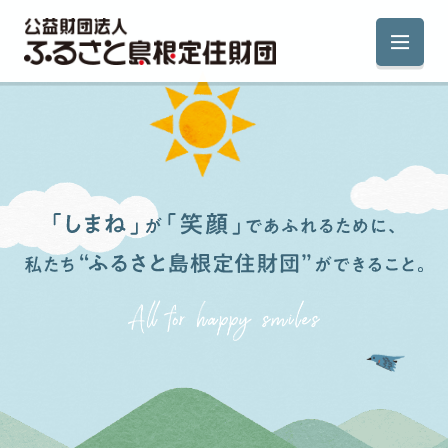
財団について
沿革・組織
私たちが目指す姿
運営方針
情報公開
スタッフのひとりごと
学生の就職支援
UIターン支援