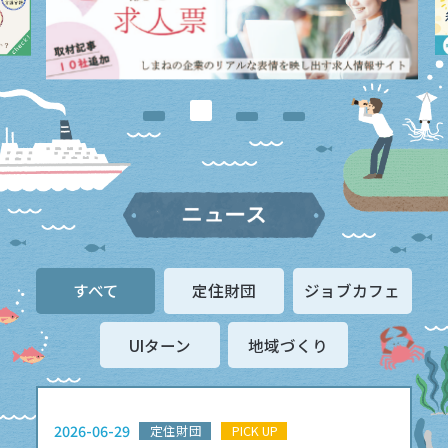
すべて
定住財団
ジョブカフェ
UIターン
地域づくり
2026-06-29
定住財団
PICK UP