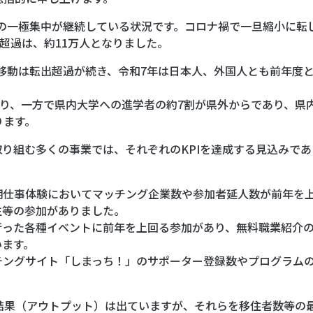
への一極集中が継続している状況です。コロナ禍で一旦縮小に転
超過は、約11万人となりました。
口移動は転出超過が続き、令和7年は日本人、外国人とも前年度と
あり、一方で県内大学への進学者の約7割が県外からであり、県
ります。
が取り組む多くの事業では、それぞれのKPIを達成する見込みで
期仕事体験においてマッチング企業数や参加者延人数が前年を
生等の参加がありました。
行った各種イベントに前年を上回る参加があり、無料職業紹介
います。
チングサイト「しまっち！」のサポーター登録数やプログラム
結果（アウトプット）は出ていますが、それらを移住者数等の